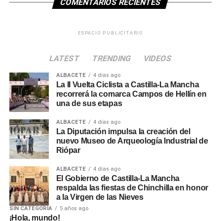
COMENTARIOS RECIENTES
ESPACIO PUBLICITARIO
LATEST
TRENDING
VIDEOS
ALBACETE
4 días ago
La II Vuelta Ciclista a Castilla-La Mancha
recorrerá la comarca Campos de Hellín en
una de sus etapas
ALBACETE
4 días ago
La Diputación impulsa la creación del
nuevo Museo de Arqueología Industrial de
Riópar
ALBACETE
4 días ago
El Gobierno de Castilla-La Mancha
respalda las fiestas de Chinchilla en honor
a la Virgen de las Nieves
SIN CATEGORÍA
5 años ago
¡Hola, mundo!