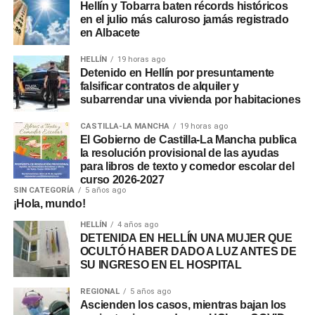
Hellín y Tobarra baten récords históricos
en el julio más caluroso jamás registrado
en Albacete
HELLÍN
19 horas ago
Detenido en Hellín por presuntamente
falsificar contratos de alquiler y
subarrendar una vivienda por habitaciones
CASTILLA-LA MANCHA
19 horas ago
El Gobierno de Castilla-La Mancha publica
la resolución provisional de las ayudas
para libros de texto y comedor escolar del
curso 2026-2027
SIN CATEGORÍA
5 años ago
¡Hola, mundo!
HELLÍN
4 años ago
DETENIDA EN HELLÍN UNA MUJER QUE
OCULTÓ HABER DADO A LUZ ANTES DE
SU INGRESO EN EL HOSPITAL
REGIONAL
5 años ago
Ascienden los casos, mientras bajan los