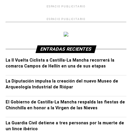
tiene” para convertir cada punto de la geografía
ESPACIO PUBLICITARIO
albacetense en un atractivo turístico.
ESPACIO PUBLICITARIO
ENTRADAS RECIENTES
La II Vuelta Ciclista a Castilla-La Mancha recorrerá la
comarca Campos de Hellín en una de sus etapas
La Diputación impulsa la creación del nuevo Museo de
Arqueología Industrial de Riópar
El Gobierno de Castilla-La Mancha respalda las fiestas de
Chinchilla en honor a la Virgen de las Nieves
De hecho, ha afirmado que “el éxito de esta Feria, como
ya se demostró en la pasada edición, es poner en valor el
La Guardia Civil detiene a tres personas por la muerte de
origen, la etnografía, las costumbres, la naturaleza… de
un lince ibérico
un municipio como es Ontur”, y ha remarcado que durante