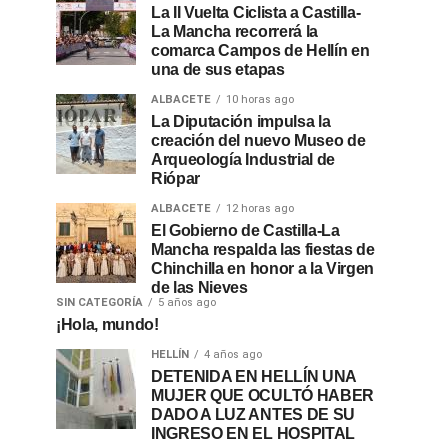
La II Vuelta Ciclista a Castilla-
La Mancha recorrerá la
comarca Campos de Hellín en
una de sus etapas
ALBACETE
10 horas ago
La Diputación impulsa la
creación del nuevo Museo de
Arqueología Industrial de
Riópar
ALBACETE
12 horas ago
El Gobierno de Castilla-La
Mancha respalda las fiestas de
Chinchilla en honor a la Virgen
de las Nieves
SIN CATEGORÍA
5 años ago
¡Hola, mundo!
HELLÍN
4 años ago
DETENIDA EN HELLÍN UNA
MUJER QUE OCULTÓ HABER
DADO A LUZ ANTES DE SU
INGRESO EN EL HOSPITAL