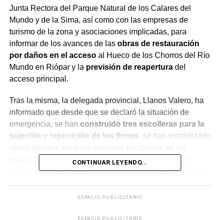
Junta Rectora del Parque Natural de los Calares del
Mundo y de la Sima, así como con las empresas de
turismo de la zona y asociaciones implicadas, para
informar de los avances de las
obras de restauración
por daños en el acceso
al Hueco de los Chorros del Río
Mundo en Riópar y la
previsión de reapertura
del
acceso principal.
Tras la misma, la delegada provincial, Llanos Valero, ha
informado que desde que se declaró la situación de
emergencia, se han
construido tres escolleras para la
sujeción y reposición de los firmes
; se han estabilizado
varios taludes, también mediante escolleras; se ha
realizado un repaso y se han hormigonado algunas
CONTINUAR LEYENDO...
cunetas y embocadura de caños, y se ha hormigonado el
vial en aquellos puntos que quedaron destrozados por el
movimiento de taludes.
ESPACIO PUBLICITARIO
ESPACIO PUBLICITARIO