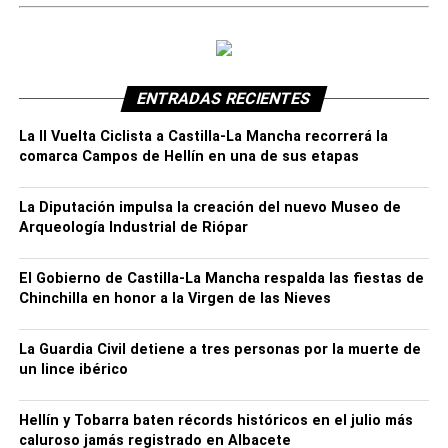
ENTRADAS RECIENTES
La II Vuelta Ciclista a Castilla-La Mancha recorrerá la
comarca Campos de Hellín en una de sus etapas
La Diputación impulsa la creación del nuevo Museo de
Trabajos que se vienen realizando en el acceso a Los
Arqueología Industrial de Riópar
Chorros del Río Mundo
Asimismo, ha avanzado que está previsto que para la
El Gobierno de Castilla-La Mancha respalda las fiestas de
semana que viene pueda quedar finalizada esta primera
Chinchilla en honor a la Virgen de las Nieves
fase de obras, lo que permitirá que, en
la semana del 20
de julio, se pueda acceder
, tanto a pie como en vehículo
La Guardia Civil detiene a tres personas por la muerte de
al aparcamiento de los Chorros y paraje del Nacimiento
un lince ibérico
de Río Mundo, aunque, por razones de seguridad,
se
reducirá la capacidad de acogida de uso público
Hellín y Tobarra baten récords históricos en el julio más
normal a un 60 por ciento
, y en las condiciones que se
caluroso jamás registrado en Albacete