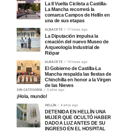
La II Vuelta Ciclista a Castilla-
La Mancha recorrerá la
comarca Campos de Hellín en
una de sus etapas
ALBACETE
17 horas ago
La Diputación impulsa la
creación del nuevo Museo de
Arqueología Industrial de
Riópar
ALBACETE
19 horas ago
El Gobierno de Castilla-La
Mancha respalda las fiestas de
Chinchilla en honor a la Virgen
de las Nieves
SIN CATEGORÍA
5 años ago
¡Hola, mundo!
HELLÍN
4 años ago
DETENIDA EN HELLÍN UNA
MUJER QUE OCULTÓ HABER
DADO A LUZ ANTES DE SU
INGRESO EN EL HOSPITAL