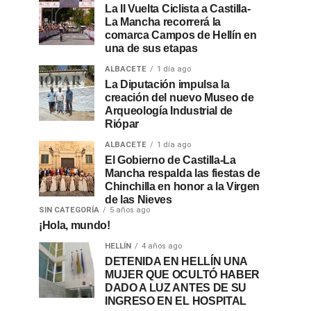
La II Vuelta Ciclista a Castilla-
La Mancha recorrerá la
comarca Campos de Hellín en
una de sus etapas
ALBACETE
1 día ago
La Diputación impulsa la
creación del nuevo Museo de
Arqueología Industrial de
Riópar
ALBACETE
1 día ago
El Gobierno de Castilla-La
Mancha respalda las fiestas de
Chinchilla en honor a la Virgen
de las Nieves
SIN CATEGORÍA
5 años ago
¡Hola, mundo!
HELLÍN
4 años ago
DETENIDA EN HELLÍN UNA
MUJER QUE OCULTÓ HABER
DADO A LUZ ANTES DE SU
INGRESO EN EL HOSPITAL