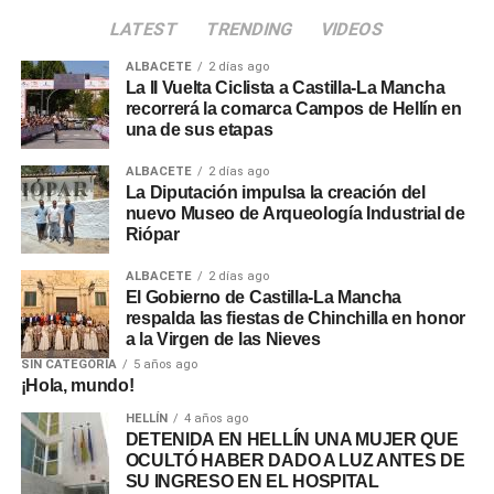
LATEST
TRENDING
VIDEOS
ALBACETE
2 días ago
La II Vuelta Ciclista a Castilla-La Mancha
recorrerá la comarca Campos de Hellín en
una de sus etapas
ALBACETE
2 días ago
La Diputación impulsa la creación del
nuevo Museo de Arqueología Industrial de
Riópar
ALBACETE
2 días ago
El Gobierno de Castilla-La Mancha
respalda las fiestas de Chinchilla en honor
a la Virgen de las Nieves
SIN CATEGORÍA
5 años ago
¡Hola, mundo!
HELLÍN
4 años ago
DETENIDA EN HELLÍN UNA MUJER QUE
OCULTÓ HABER DADO A LUZ ANTES DE
SU INGRESO EN EL HOSPITAL