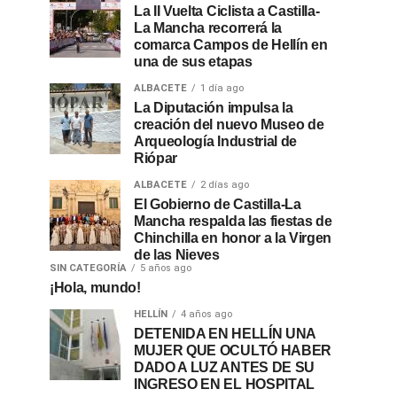
La II Vuelta Ciclista a Castilla-
La Mancha recorrerá la
comarca Campos de Hellín en
una de sus etapas
ALBACETE
1 día ago
La Diputación impulsa la
creación del nuevo Museo de
Arqueología Industrial de
Riópar
ALBACETE
2 días ago
El Gobierno de Castilla-La
Mancha respalda las fiestas de
Chinchilla en honor a la Virgen
de las Nieves
SIN CATEGORÍA
5 años ago
¡Hola, mundo!
HELLÍN
4 años ago
DETENIDA EN HELLÍN UNA
MUJER QUE OCULTÓ HABER
DADO A LUZ ANTES DE SU
INGRESO EN EL HOSPITAL