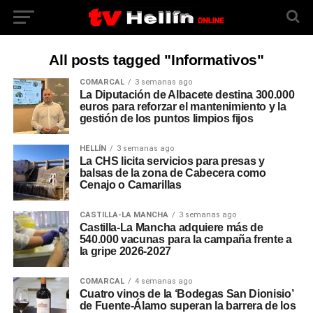
All posts tagged "Informativos"
COMARCAL
3 semanas ago
La Diputación de Albacete destina 300.000
euros para reforzar el mantenimiento y la
gestión de los puntos limpios fijos
HELLÍN
3 semanas ago
La CHS licita servicios para presas y
balsas de la zona de Cabecera como
Cenajo o Camarillas
CASTILLA-LA MANCHA
3 semanas ago
Castilla-La Mancha adquiere más de
540.000 vacunas para la campaña frente a
la gripe 2026-2027
COMARCAL
4 semanas ago
Cuatro vinos de la ‘Bodegas San Dionisio’
de Fuente-Álamo superan la barrera de los