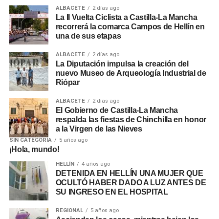
ALBACETE
2 días ago
La II Vuelta Ciclista a Castilla-La Mancha
recorrerá la comarca Campos de Hellín en
una de sus etapas
ALBACETE
2 días ago
La Diputación impulsa la creación del
nuevo Museo de Arqueología Industrial de
Riópar
ALBACETE
2 días ago
El Gobierno de Castilla-La Mancha
respalda las fiestas de Chinchilla en honor
a la Virgen de las Nieves
SIN CATEGORÍA
5 años ago
¡Hola, mundo!
HELLÍN
4 años ago
DETENIDA EN HELLÍN UNA MUJER QUE
OCULTÓ HABER DADO A LUZ ANTES DE
SU INGRESO EN EL HOSPITAL
REGIONAL
5 años ago