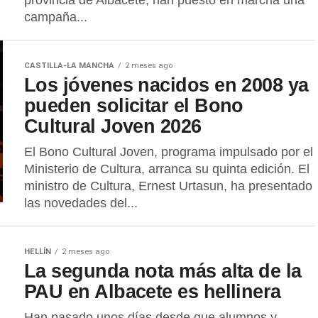
provincia de Albacete, han puesto en marcha una
campaña...
CASTILLA-LA MANCHA
2 meses ago
Los jóvenes nacidos en 2008 ya
pueden solicitar el Bono
Cultural Joven 2026
El Bono Cultural Joven, programa impulsado por el
Ministerio de Cultura, arranca su quinta edición. El
ministro de Cultura, Ernest Urtasun, ha presentado
las novedades del...
HELLÍN
2 meses ago
La segunda nota más alta de la
PAU en Albacete es hellinera
Han pasado unos días desde que alumnos y