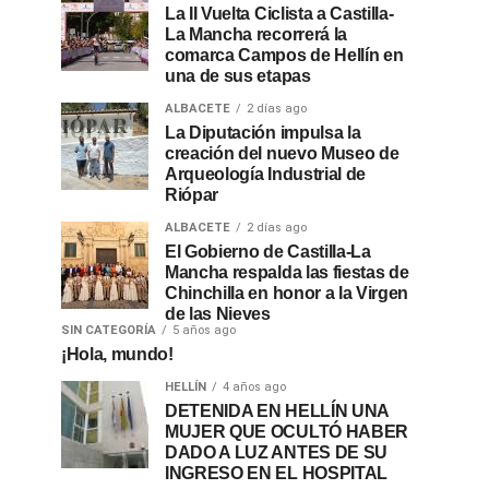
La II Vuelta Ciclista a Castilla-
La Mancha recorrerá la
comarca Campos de Hellín en
una de sus etapas
ALBACETE
2 días ago
La Diputación impulsa la
creación del nuevo Museo de
Arqueología Industrial de
Riópar
ALBACETE
2 días ago
El Gobierno de Castilla-La
Mancha respalda las fiestas de
Chinchilla en honor a la Virgen
de las Nieves
SIN CATEGORÍA
5 años ago
¡Hola, mundo!
HELLÍN
4 años ago
DETENIDA EN HELLÍN UNA
MUJER QUE OCULTÓ HABER
DADO A LUZ ANTES DE SU
INGRESO EN EL HOSPITAL