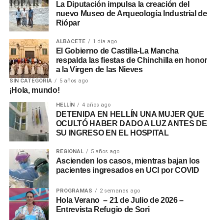
La Diputación impulsa la creación del
nuevo Museo de Arqueología Industrial de
Riópar
ALBACETE
1 día ago
El Gobierno de Castilla-La Mancha
respalda las fiestas de Chinchilla en honor
a la Virgen de las Nieves
SIN CATEGORÍA
5 años ago
¡Hola, mundo!
HELLÍN
4 años ago
DETENIDA EN HELLÍN UNA MUJER QUE
OCULTÓ HABER DADO A LUZ ANTES DE
SU INGRESO EN EL HOSPITAL
REGIONAL
5 años ago
Ascienden los casos, mientras bajan los
pacientes ingresados en UCI por COVID
PROGRAMAS
2 semanas ago
Hola Verano – 21 de Julio de 2026 –
Entrevista Refugio de Sori