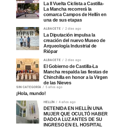
La II Vuelta Ciclista a Castilla-
La Mancha recorrerá la
comarca Campos de Hellín en
una de sus etapas
ALBACETE
2 días ago
La Diputación impulsa la
creación del nuevo Museo de
Arqueología Industrial de
Riópar
ALBACETE
2 días ago
El Gobierno de Castilla-La
Mancha respalda las fiestas de
Chinchilla en honor a la Virgen
de las Nieves
SIN CATEGORÍA
5 años ago
¡Hola, mundo!
HELLÍN
4 años ago
DETENIDA EN HELLÍN UNA
MUJER QUE OCULTÓ HABER
DADO A LUZ ANTES DE SU
INGRESO EN EL HOSPITAL