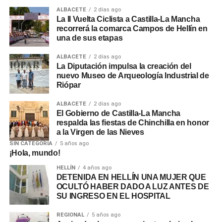
ALBACETE
2 días ago
La II Vuelta Ciclista a Castilla-La Mancha
recorrerá la comarca Campos de Hellín en
una de sus etapas
ALBACETE
2 días ago
La Diputación impulsa la creación del
nuevo Museo de Arqueología Industrial de
Riópar
ALBACETE
2 días ago
El Gobierno de Castilla-La Mancha
respalda las fiestas de Chinchilla en honor
a la Virgen de las Nieves
SIN CATEGORÍA
5 años ago
¡Hola, mundo!
HELLÍN
4 años ago
DETENIDA EN HELLÍN UNA MUJER QUE
OCULTÓ HABER DADO A LUZ ANTES DE
SU INGRESO EN EL HOSPITAL
REGIONAL
5 años ago