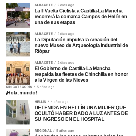
ALBACETE
2 días ago
La II Vuelta Ciclista a Castilla-La Mancha
recorrerá la comarca Campos de Hellín en
una de sus etapas
ALBACETE
2 días ago
La Diputación impulsa la creación del
nuevo Museo de Arqueología Industrial de
Riópar
ALBACETE
2 días ago
El Gobierno de Castilla-La Mancha
respalda las fiestas de Chinchilla en honor
a la Virgen de las Nieves
SIN CATEGORÍA
5 años ago
¡Hola, mundo!
HELLÍN
4 años ago
DETENIDA EN HELLÍN UNA MUJER QUE
OCULTÓ HABER DADO A LUZ ANTES DE
SU INGRESO EN EL HOSPITAL
REGIONAL
5 años ago