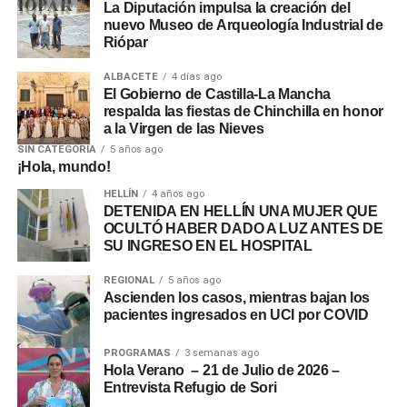
La Diputación impulsa la creación del
nuevo Museo de Arqueología Industrial de
Riópar
ALBACETE
4 días ago
El Gobierno de Castilla-La Mancha
respalda las fiestas de Chinchilla en honor
a la Virgen de las Nieves
SIN CATEGORÍA
5 años ago
¡Hola, mundo!
HELLÍN
4 años ago
DETENIDA EN HELLÍN UNA MUJER QUE
OCULTÓ HABER DADO A LUZ ANTES DE
SU INGRESO EN EL HOSPITAL
REGIONAL
5 años ago
Ascienden los casos, mientras bajan los
pacientes ingresados en UCI por COVID
PROGRAMAS
3 semanas ago
Hola Verano – 21 de Julio de 2026 –
Entrevista Refugio de Sori