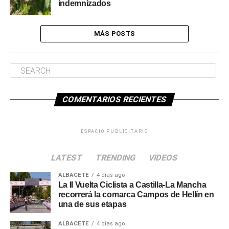
indemnizados
MÁS POSTS
COMENTARIOS RECIENTES
ESPACIO PUBLICITARIO
LATEST
TRENDING
VIDEOS
ALBACETE
4 días ago
La II Vuelta Ciclista a Castilla-La Mancha
recorrerá la comarca Campos de Hellín en
una de sus etapas
ALBACETE
4 días ago