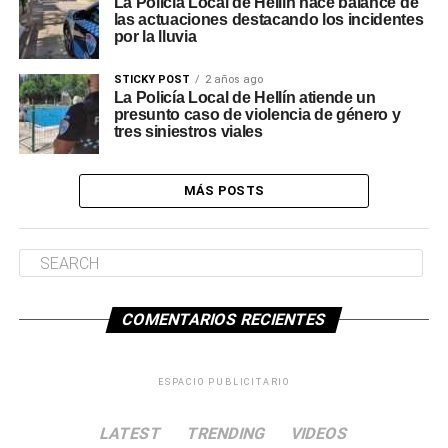
La Policía Local de Hellín hace balance de
las actuaciones destacando los incidentes
por la lluvia
STICKY POST
2 años ago
La Policía Local de Hellín atiende un
presunto caso de violencia de género y
tres siniestros viales
MÁS POSTS
COMENTARIOS RECIENTES
ESPACIO PUBLICITARIO
LATEST
TRENDING
VIDEOS