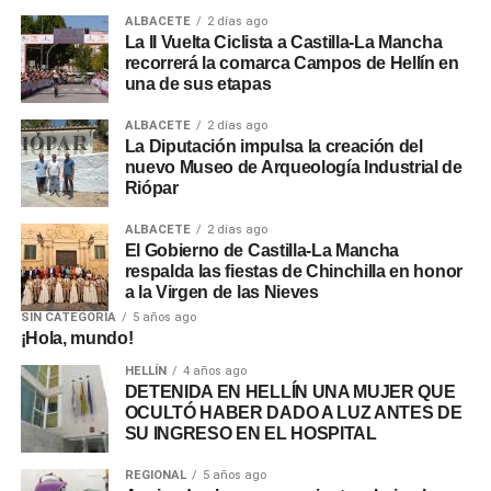
ALBACETE
2 días ago
La II Vuelta Ciclista a Castilla-La Mancha
recorrerá la comarca Campos de Hellín en
una de sus etapas
ALBACETE
2 días ago
La Diputación impulsa la creación del
nuevo Museo de Arqueología Industrial de
Riópar
ALBACETE
2 días ago
El Gobierno de Castilla-La Mancha
respalda las fiestas de Chinchilla en honor
a la Virgen de las Nieves
SIN CATEGORÍA
5 años ago
¡Hola, mundo!
HELLÍN
4 años ago
DETENIDA EN HELLÍN UNA MUJER QUE
OCULTÓ HABER DADO A LUZ ANTES DE
SU INGRESO EN EL HOSPITAL
REGIONAL
5 años ago