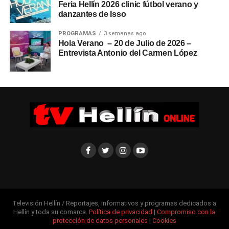
Feria Hellín 2026 clinic fútbol verano y
danzantes de Isso
PROGRAMAS
3 semanas ago
Hola Verano – 20 de Julio de 2026 –
Entrevista Antonio del Carmen López
Televisión Hellín / Reportajes, informativos y programas dedicados a
Hellín y toda su comarca.
Política de privacidad
|
Compromiso con la
protección de datos personales
|
Cookies