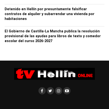
Mujer e Igualdad a preguntas de los informadores
contestó a las preguntas sobre actualidad en Hellín en
Detenido en Hellín por presuntamente falsificar
cuanto a Violencia de Género.
contratos de alquiler y subarrendar una vivienda por
habitaciones
El Gobierno de Castilla-La Mancha publica la resolución
provisional de las ayudas para libros de texto y comedor
escolar del curso 2026-2027
Carmen Rodríguez, comenzaba, un tanto emocionada,
tanto por el momento de silencio como el posterior
repique de campanas, reconociendo que “nadie mejor
que estas trabajadoras podrán redactar un manifiesto
donde quedan claras sus experiencias en el día a día con