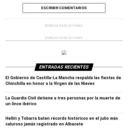
ESCRIBIR COMENTARIOS
ESPACIO PUBLICITARIO
ESPACIO PUBLICITARIO
Al final de este acto de silencio, con la colaboración
de Cáritas, las campanas de la torre de la iglesia de La
Asunción comenzaban con un intenso repique de
ENTRADAS RECIENTES
campanas durante unos minutos.
El Gobierno de Castilla-La Mancha respalda las fiestas de
Las trabajadoras de la Casa de la Acogida en este caso,
Chinchilla en honor a la Virgen de las Nieves
han querido leer un manifiesto realizado por ellas mismas
y en el que plasman su trabajo con las mujeres afectadas
La Guardia Civil detiene a tres personas por la muerte de
en su día a día (al final de esta noticia reproducimos
un lince ibérico
íntegramente este manifiesto).
Hellín y Tobarra baten récords históricos en el julio más
Antes de dar lectura a tal manifiesto la concejal de la
caluroso jamás registrado en Albacete